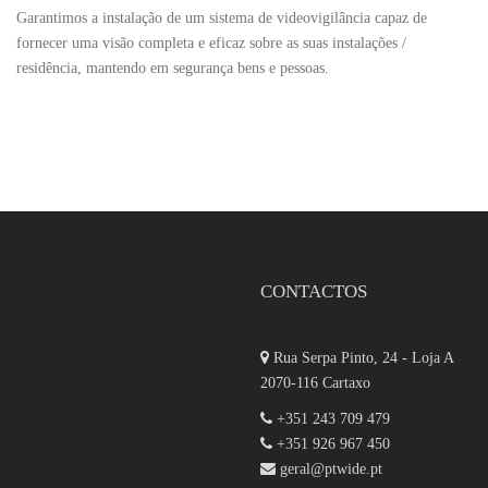
Garantimos a instalação de um sistema de videovigilância capaz de
fornecer uma visão completa e eficaz sobre as suas instalações /
residência, mantendo em segurança bens e pessoas.
CONTACTOS
Rua Serpa Pinto, 24 - Loja A
2070-116 Cartaxo
+351 243 709 479
+351 926 967 450
geral@ptwide.pt